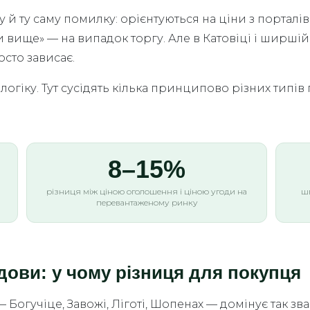
 й ту саму помилку: орієнтуються на ціни з порталі
вище» — на випадок торгу. Але в Катовіці і ширшій
осто зависає.
огіку. Тут сусідять кілька принципово різних типі
8–15%
різниця між ціною оголошення і ціною угоди на
ш
перевантаженому ринку
дови: у чому різниця для покупця
 — Богучіце, Завожі, Ліготі, Шопенах — домінує так з