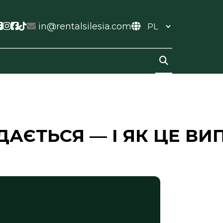
ial link
ocial link
Social link
Social link
Social link
Social link
in@rentalsilesia.com
ДАЄТЬСЯ — І ЯК ЦЕ В