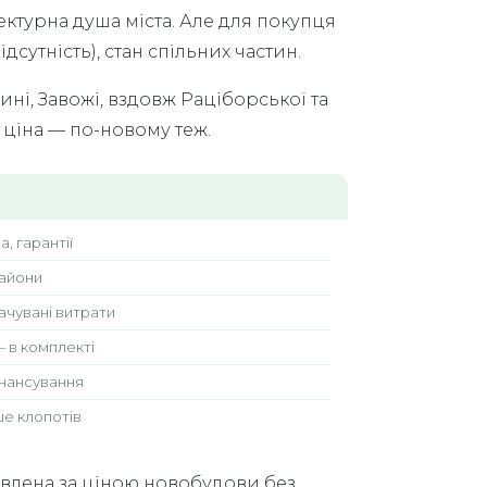
тектурна душа міста. Але для покупця
дсутність), стан спільних частин.
ині, Завожі, вздовж Раціборської та
 ціна — по-новому теж.
, гарантії
райони
бачувані витрати
 — в комплекті
інансування
ше клопотів
авлена за ціною новобудови без