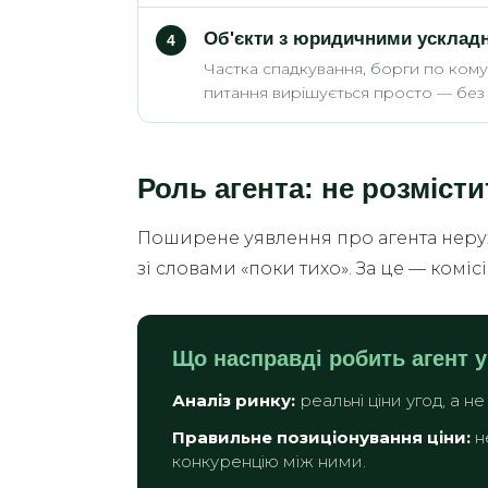
Об'єкти з юридичними усклад
4
Частка спадкування, борги по комун
питання вирішується просто — без
Роль агента: не розміст
Поширене уявлення про агента нерухо
зі словами «поки тихо». За це — комісі
Що насправді робить агент у
Аналіз ринку:
реальні ціни угод, а н
Правильне позиціонування ціни:
н
конкуренцію між ними.