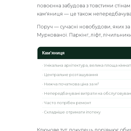
повоєнна забудова з товстими стінами
кам'яниця — це також непередбачувані 
Поруч — сучасні новобудови, яких за 
Муркованої. Паркінг, ліфт, лічильник
Кам'яниця
· Унікальна архітектура, велика площа кімнат
· Центральне розташування
· Нижча початкова ціна за м²
· Непередбачувані витрати на обслуговува
· Часто потрібен ремонт
· Складніше отримати іпотеку
Ключове тут: покупець порівнює оби