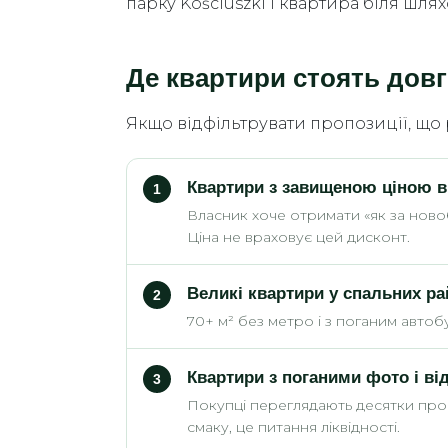
парку Kościuszki і квартира біля шл
Де квартири стоять довг
Якщо відфільтрувати пропозиції, що 
Квартири з завищеною ціною в
1
Власник хоче отримати «як за новоб
Ціна не враховує цей дисконт.
Великі квартири у спальних ра
2
70+ м² без метро і з поганим авто
Квартири з поганими фото і ві
3
Покупці переглядають десятки про
смаку, це питання ліквідності.