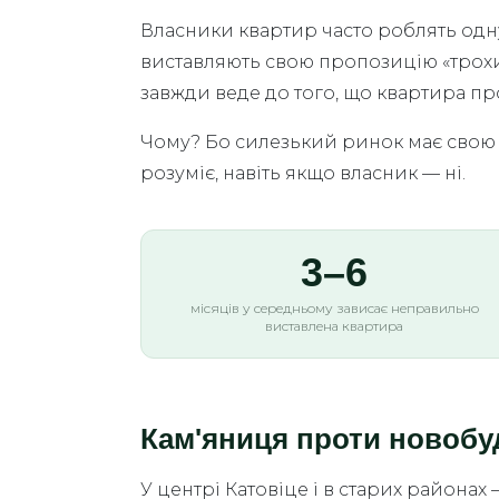
Власники квартир часто роблять одну
виставляють свою пропозицію «трохи 
завжди веде до того, що квартира пр
Чому? Бо силезький ринок має свою л
розуміє, навіть якщо власник — ні.
3–6
місяців у середньому зависає неправильно
виставлена квартира
Кам'яниця проти новобу
У центрі Катовіце і в старих районах