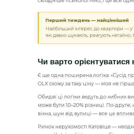
складніше психологічно, і це все од
Перший тиждень — найцінніший
Найбільший інтерес до квартири — у п
які давно шукають, реагують негайно
Чи варто орієнтуватися н
Є ще одна поширена логіка: «Сусід про
OLX схожу за таку ціну — моя не гірша
Обидві ці логіки ведуть до хибних ви
може бути 10–20% різниці. По-друге, «
вікна, шум від вулиці — все це вплива
Ринок нерухомості Катовіце — неоднор