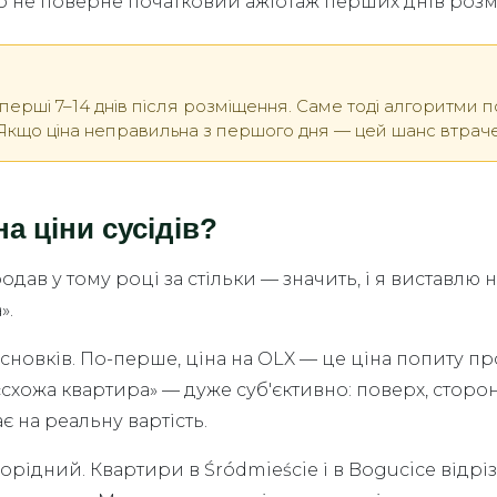
но не поверне початковий ажіотаж перших днів роз
ерші 7–14 днів після розміщення. Саме тоді алгоритми пор
. Якщо ціна неправильна з першого дня — цей шанс втрач
а ціни сусідів?
дав у тому році за стільки — значить, і я виставлю 
».
сновків. По-перше, ціна на OLX — це ціна попиту пр
схожа квартира» — дуже суб'єктивно: поверх, сторона, 
є на реальну вартість.
ідний. Квартири в Śródmieście і в Bogucice відрізн