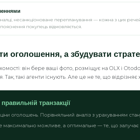
неннями
алці, несанкціоноване перепланування — кожна з цих речей в
 пояснення покупець відмовляється.
ити оголошення, а збудувати страте
мості: він бере ваші фото, розміщує на OLX і Otodo
я. Так, такі агенти існують. Але це не те, що відрізн
 правильній транзакції
е ціни оголошень. Порівняльний аналіз з урахуванням ста
е максимально можливе, а оптимальне — те, що залучає к