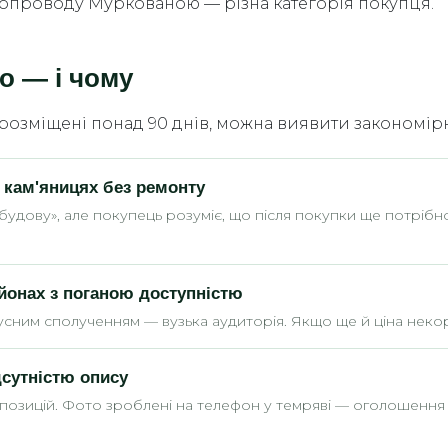
яхопроводу Муркованою — різна категорія покупця.
о — і чому
розміщені понад 90 днів, можна виявити закономір
 кам'яницях без ремонту
удову», але покупець розуміє, що після покупки ще потрібно
йонах з поганою доступністю
бусним сполученням — вузька аудиторія. Якщо ще й ціна неко
дсутністю опису
позицій. Фото зроблені на телефон у темряві — оголошення