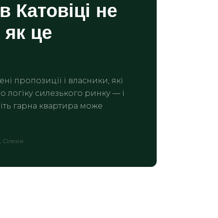
в Катовіці не
 як це
ні пропозиції і власники, які
о логіку силезького ринку — і
віть гарна квартира може
, Сілезія