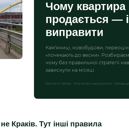
Чому квартира 
продається — і
виправити
Кам'яниці, новобудови, переоціне
«почекають до весни». Розбираєм
чому без правильної стратегії на
зависнути на місяці.
Rental in Silesia · Агентство нерухомості · Катовіце
не Краків. Тут інші правила