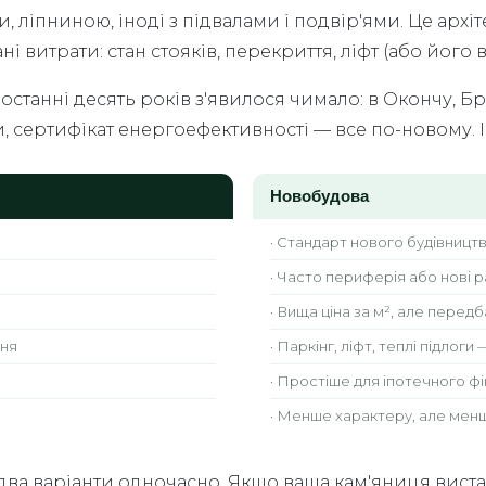
, ліпниною, іноді з підвалами і подвір'ями. Це архі
витрати: стан стояків, перекриття, ліфт (або його ві
останні десять років з'явилося чимало: в Окончу, Бр
и, сертифікат енергоефективності — все по-новому. І
Новобудова
· Стандарт нового будівництва
· Часто периферія або нові 
· Вища ціна за м², але перед
ння
· Паркінг, ліфт, теплі підлоги
· Простіше для іпотечного ф
· Менше характеру, але мен
два варіанти одночасно. Якщо ваша кам'яниця вист