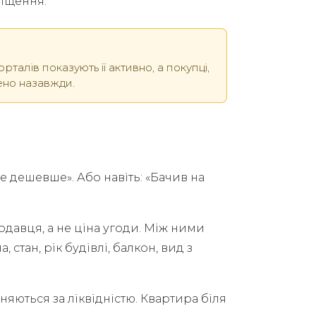
міщення.
талів показують її активно, а покупці,
ено назавжди.
не дешевше». Або навіть: «Бачив на
одавця, а не ціна угоди. Між ними
стан, рік будівлі, балкон, вид з
яються за ліквідністю. Квартира біля