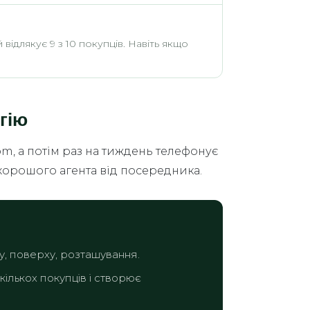
ідлякує 9 з 10 покупців. Навіть якщо
гію
m, а потім раз на тиждень телефонує
яє хорошого агента від посередника.
ну, поверху, розташування.
ількох покупців і створює