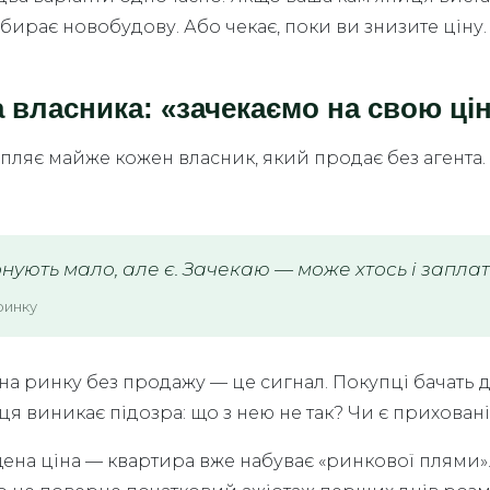
бирає новобудову. Або чекає, поки ви знизите ціну.
власника: «зачекаємо на свою ці
рапляє майже кожен власник, який продає без агента
нують мало, але є. Зачекаю — може хтось і заплат
ринку
на ринку без продажу — це сигнал. Покупці бачать
пця виникає підозра: що з нею не так? Чи є прихова
на ціна — квартира вже набуває «ринкової плями». 