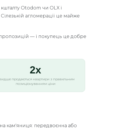
в кшталту Otodom чи OLX і
 Сілезькій агломерації це майже
в пропозицій — і покупець це добре
2x
видше продаються квартири з правильним
позиціонуванням ціни
вана кам'яниця: передвоєнна або