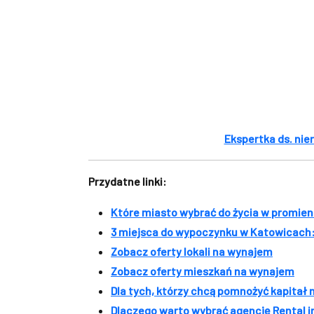
Ekspertka ds. nie
Przydatne linki:
Które miasto wybrać do życia w promien
3 miejsca do wypoczynku w Katowicach: 
Zobacz oferty lokali na wynajem
Zobacz oferty mieszkań na wynajem
Dla tych, którzy chcą pomnożyć kapitał 
Dlaczego warto wybrać agencję Rental in