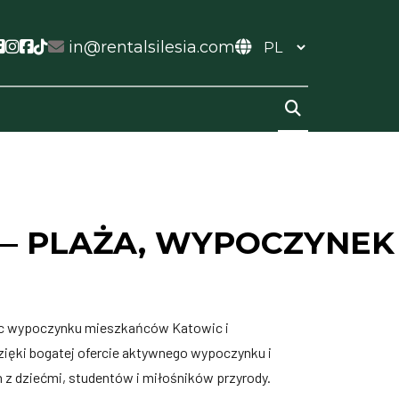
ial link
ocial link
Social link
Social link
Social link
Social link
in@rentalsilesia.com
— PLAŻA, WYPOCZYNEK 
jsc wypoczynku mieszkańców Katowic i
zięki bogatej ofercie aktywnego wypoczynku i
in z dziećmi, studentów i miłośników przyrody.