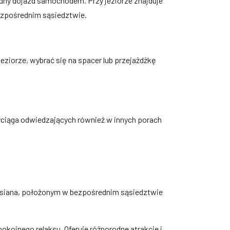
odny dojazd samochodem. Przy jeziorze znajduje
bezpośrednim sąsiedztwie.
jeziorze, wybrać się na spacer lub przejażdżkę
zyciąga odwiedzających również w innych porach
Owsiana, położonym w bezpośrednim sąsiedztwie
okojnego relaksu. Oferuje różnorodne atrakcje i