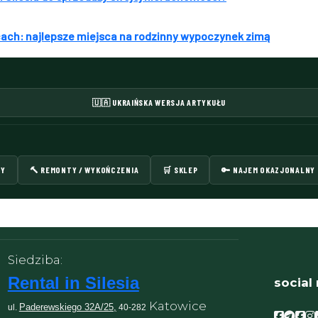
icach: najlepsze miejsca na rodzinny wypoczynek zimą
🇺🇦 UKRAIŃSKA WERSJA ARTYKUŁU
TY
🔨 REMONTY / WYKOŃCZENIA
🛒 SKLEP
🔑 NAJEM OKAZJONALNY
Siedziba:
Rental in Silesia
social
Katowice
Paderewskiego 32A/25,
ul.
40-282
Facebo
Face
Fac
F