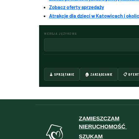
Zobacz oferty sprzedaży
Atrakcje dla dzieci w Katowicach i okol
WERSJA JĘZYKOWA
🧹 SPRZĄTANIE
🏠 ZARZĄDZANIE
📋 OFER
ZAMIESZCZAM
NIERUCHOMOŚĆ
SZUKAM