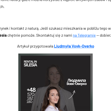
ch.
zynek i kontakt z naturą. Jeśli szukasz mieszkania w pobliżu tego
lesia
chętnie pomoże. Skontaktuj się z nami
na Telegramie
— dobierz
Artykuł przygotowała
Liudmyła Vovk-Overko