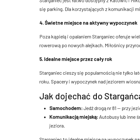
Starganiec jest łatwo dostępny z Katowic i Mik
się parking. Dla korzystających z komunikacji 
4. Świetne miejsce na aktywny wypoczynek
Poza kąpielą i opalaniem Starganiec oferuje wiel
rowerową po nowych alejkach. Miłośnicy przyro
5. Idealne miejsce przez cały rok
Starganiec cieszy się popularnością nie tylko 
roku. Spacery i wypoczynek nad jeziorem wiosną
Jak dojechać do Stargańc
Samochodem:
Jedź drogą nr 81 — przy jezi
Komunikacją miejską:
Autobusy lub inne 
jeziora.
Starganiec to idealne miejsce na wypoczynek na 