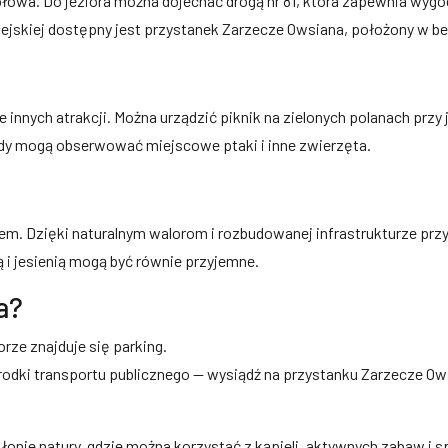
ołowa. Do jeziora można dojechać drogą nr 81, która zapewnia wyg
miejskiej dostępny jest przystanek Zarzecze Owsiana, położony w 
e innych atrakcji. Można urządzić piknik na zielonych polanach przy 
dy mogą obserwować miejscowe ptaki i inne zwierzęta.
latem. Dzięki naturalnym walorom i rozbudowanej infrastrukturze pr
 i jesienią mogą być równie przyjemne.
a?
orze znajduje się parking.
środki transportu publicznego — wysiądź na przystanku Zarzecze 
łonie natury, gdzie można korzystać z kąpieli, aktywnych zabaw i sp