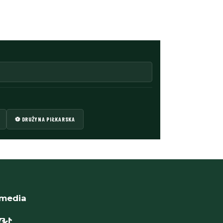
⚽ DRUŻYNA PIŁKARSKA
 media
ok
book
ebook
acebook
Facebook
Facebook