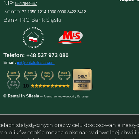
NIP:
9542844667
Konto:
72 1050 1214 1000 0090 8422 3412
Bank: ING Bank Śląski
Telefon:
+48 537 973 080
Email:
in@rentalsilesia.com
©
Rental in Silesia
–
Агентство нерухомості у Катовіце
w celach statystycznych oraz w celu dostosowania nasz
ych plików cookie można dokonać w dowolnej chwili m