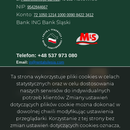
NIP:
9542844667
Konto:
72 1050 1214 1000 0090 8422 3412
Bank: ING Bank Śląski
Telefon:
+48 537 973 080
Email:
in@rentalsilesia.com
Ta strona wykorzystuje pliki cookies w celach
statystycznych oraz w celu dostosowania
naszych serwisów do indywidualnych
©
Rental in Silesia
–
Агентство нерухомості у Катовіце
potrzeb klientów. Zmiany ustawień
dotyczących plików cookie można dokonać w
dowolnej chwili modyfikując ustawienia
przeglądarki. Korzystanie z tej strony bez
Facebook
Facebook
Facebook
Facebook
Facebook
Facebook
social media
zmian ustawień dotyczących cookies oznacza,