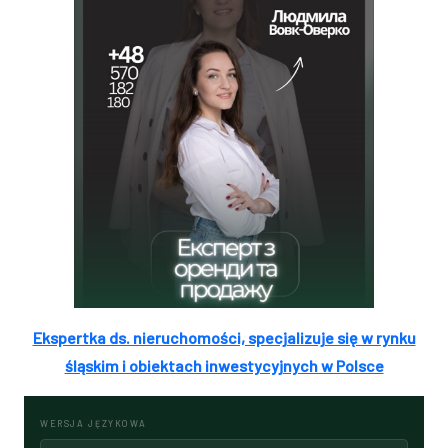
Ekspertka ds. nieruchomości, specjalizuje się w rynku
śląskim i obiektach inwestycyjnych w Polsce
WERSJA JĘZYKOWA