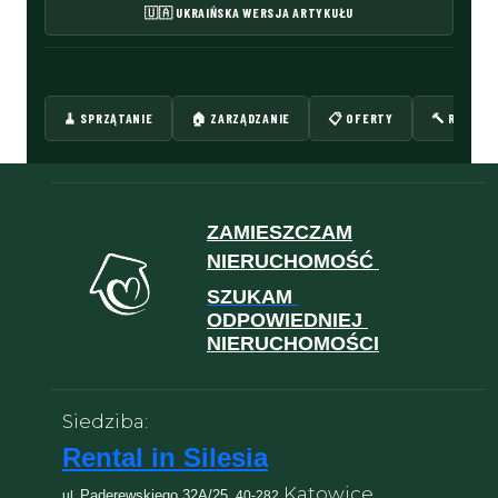
🇺🇦 UKRAIŃSKA WERSJA ARTYKUŁU
🧹 SPRZĄTANIE
🏠 ZARZĄDZANIE
📋 OFERTY
🔨 REMONT
ZAMIESZCZAM
NIERUCHOMOŚĆ
SZUKAM
ODPOWIEDNIEJ
NIERUCHOMOŚCI
Siedziba:
Rental in Silesia
Katowice
Paderewskiego 32A/25,
ul.
40-282