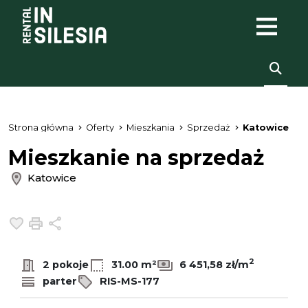
Strona główna
Oferty
Mieszkania
Sprzedaż
Katowice
Mieszkanie na sprzedaż
Katowice
Dodaj do ulubionych
Drukuj
Udostępnij
2
2 pokoje
31.00 m²
6 451,58 zł/m
parter
RIS-MS-177