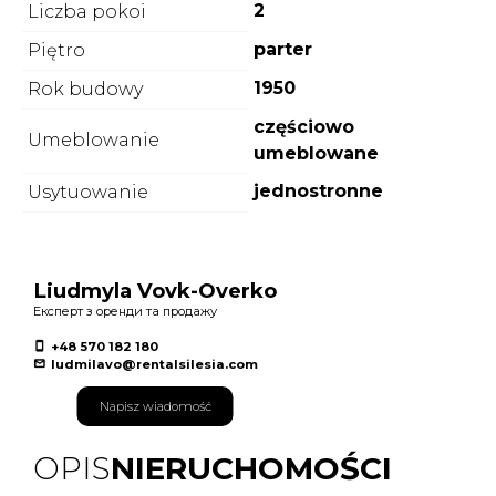
2
Liczba pokoi
parter
Piętro
1950
Rok budowy
częściowo
Umeblowanie
umeblowane
jednostronne
Usytuowanie
Liudmyla Vovk-Overko
Експерт з оренди та продажу
+48 570 182 180
ludmilavo@rentalsilesia.com
Napisz wiadomość
OPIS
NIERUCHOMOŚCI