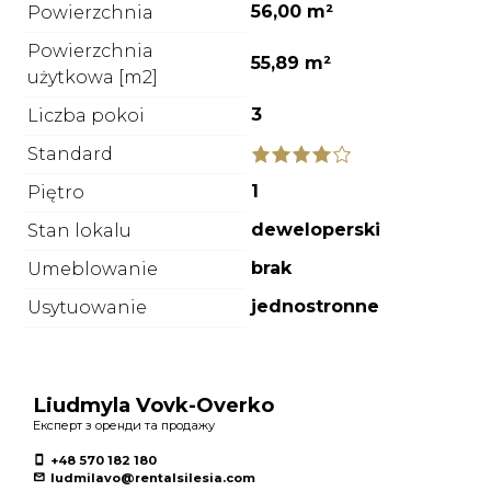
56,00 m²
Powierzchnia
Powierzchnia
55,89 m²
użytkowa [m2]
3
Liczba pokoi
Standard
1
Piętro
deweloperski
Stan lokalu
brak
Umeblowanie
jednostronne
Usytuowanie
Liudmyla Vovk-Overko
Експерт з оренди та продажу
+48 570 182 180
ludmilavo@rentalsilesia.com