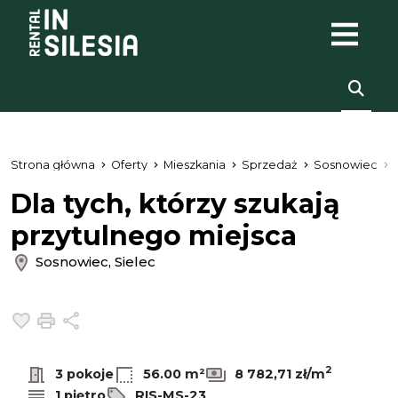
Strona główna
Oferty
Mieszkania
Sprzedaż
Sosnowiec
Dla tych, którzy szukają
przytulnego miejsca
Sosnowiec, Sielec
Dodaj do ulubionych
Drukuj
Udostępnij
2
3 pokoje
56.00 m²
8 782,71 zł/m
1 piętro
RIS-MS-23