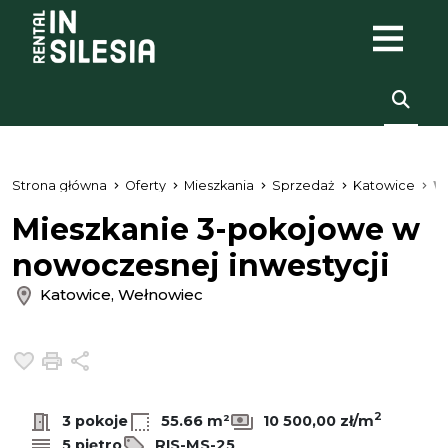
Strona główna
Oferty
Mieszkania
Sprzedaż
Katowice
W
Mieszkanie 3-pokojowe w
nowoczesnej inwestycji
Katowice, Wełnowiec
Dodaj do ulubionych
Drukuj
Udostępnij
2
3 pokoje
55.66 m²
10 500,00 zł/m
5 piętro
RIS-MS-25