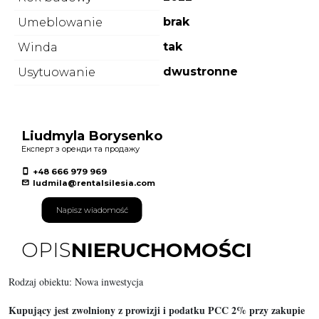
brak
Umeblowanie
tak
Winda
dwustronne
Usytuowanie
Liudmyla Borysenko
Експерт з оренди та продажу
+48 666 979 969
ludmila@rentalsilesia.com
Napisz wiadomość
OPIS
NIERUCHOMOŚCI
Rodzaj obiektu: Nowa inwestycja
Kupujący jest zwolniony z prowizji i podatku PCC 2% przy zakupie