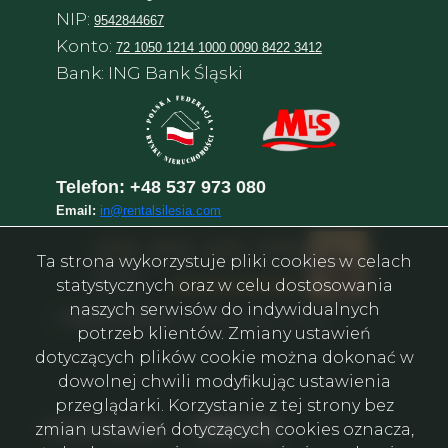
NIP:
9542844667
Konto:
72 1050 1214 1000 0090 8422 3412
Bank: ING Bank Śląski
Telefon:
+48 537 973 080
Email:
in@rentalsilesia.com
Ta strona wykorzystuje pliki cookies w celach
statystycznych oraz w celu dostosowania
naszych serwisów do indywidualnych
©
Rental in Silesia
–
Агентство нерухомості у Катовіце
potrzeb klientów. Zmiany ustawień
dotyczących plików cookie można dokonać w
dowolnej chwili modyfikując ustawienia
przeglądarki. Korzystanie z tej strony bez
Facebook
Facebook
Facebook
Facebook
Facebook
Facebook
social media
zmian ustawień dotyczących cookies oznacza,