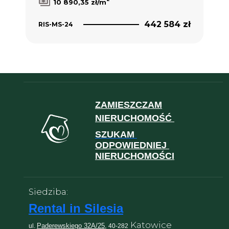
10 890,35 zł/m
442 584 zł
RIS-MS-24
ZAMIESZCZAM
NIERUCHOMOŚĆ
SZUKAM
ODPOWIEDNIEJ
NIERUCHOMOŚCI
Siedziba:
Rental in Silesia
Katowice
Paderewskiego 32A/25,
ul.
40-282