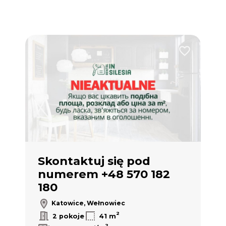
Dodaj do ulub
Skontaktuj się pod
numerem +48 570 182
180
Katowice, Wełnowiec
2
2 pokoje
41 m
2