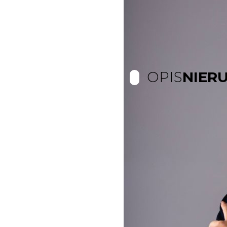
OPIS
NIER
LOKALIZACJA:
Chorzów
OPIS:
Do wynajęcia
dwu
m2
w doskonałej
lokali
Mieszkanie jest
umeblo
kuchni
,
łazienki
oraz
p
piwnica
. Mieszkanie zn
winda
.
Opłata
za wynajem:
160