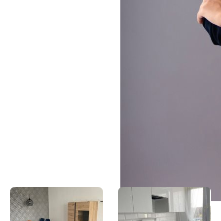
Nieruchomość położona
kierunku aglomeracji. 
istnieje możliwość odpo
dostosowanej do tego in
takie instytucje jak
szko
dyskontowe
. Na tere
zabaw
dla dzieci.
KONTAKT:
Aby uzyskać 
oglądanie
, prosimy o
182 180