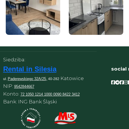
Siedziba:
Rental in Silesia
social
Katowice
Paderewskiego 32A/25,
ul.
40-282
Facebo
Face
Fac
F
NIP:
9542844667
Konto:
72 1050 1214 1000 0090 8422 3412
Bank: ING Bank Śląski