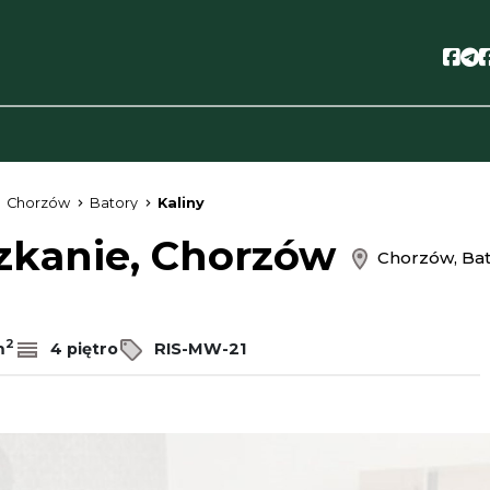
Soc
S
Chorzów
Batory
Kaliny
zkanie, Chorzów
Chorzów, Bato
2
m
4 piętro
RIS-MW-21