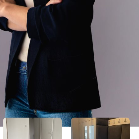
 jest z szybkim wyjazdem w każdym
Dzięki wspaniałym terenom rekreacyjnym
czynku i uprawiania sportu na
frastrukturze. W okolicy znajdują się
ła
,
przedszkole
,
siłownia
oraz
sklepy
nie kompleksu mieszkaniowego jest
plac
więcej informacji i umówić się na
 kontakt pod numerem
telefonu
+48 570