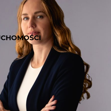
UCHOMOŚCI
, Kaliny
pokojowe
mieszkanie
o powierzchni
47
zacji
, blisko
autostrady A4
.
wane
, składa się z
salonu
,
sypialni
,
rzedpokoju
. Do mieszkania przynależy
ajduje się na
4. piętrze
, w budynku jest
0 złotych
+ media.