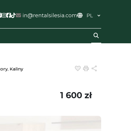
ial link
ocial link
Social link
Social link
Social link
Social link
in@rentalsilesia.com
Dodaj do ulubiony
Drukuj
Udostępnij
ry, Kaliny
1 600 zł