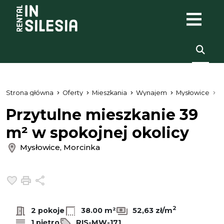
Strona główna
Oferty
Mieszkania
Wynajem
Mysłowice
M
Przytulne mieszkanie 39
m² w spokojnej okolicy
Mysłowice, Morcinka
Dodaj do ulubionych
Drukuj
Udostępnij
2
2 pokoje
38.00 m²
52,63 zł/m
1 piętro
RIS-MW-171