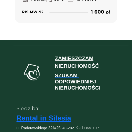
1 600 zł
RIS-MW-92
ZAMIESZCZAM
NIERUCHOMOŚĆ
SZUKAM
ODPOWIEDNIEJ
NIERUCHOMOŚCI
Siedziba:
Rental in Silesia
Katowice
Paderewskiego 32A/25,
ul.
40-282