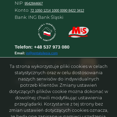
NIP:
9542844667
Konto:
72 1050 1214 1000 0090 8422 3412
Bank: ING Bank Śląski
Telefon:
+48 537 973 080
Email:
in@rentalsilesia.com
Ta strona wykorzystuje pliki cookies w celach
statystycznych oraz w celu dostosowania
naszych serwisów do indywidualnych
©
Rental in Silesia
–
Агентство нерухомості у Катовіце
potrzeb klientów. Zmiany ustawień
dotyczących plików cookie można dokonać w
dowolnej chwili modyfikując ustawienia
przeglądarki. Korzystanie z tej strony bez
Facebook
Facebook
Facebook
Facebook
Facebook
Facebook
social media
zmian ustawień dotyczących cookies oznacza,
że będą one zapisane w pamięci urządzenia.