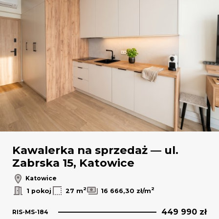
Leaflet
|
© OpenMapTiles
© OpenStreetMap contributors
Kawalerka na sprzedaż — ul.
Zabrska 15, Katowice
Katowice
2
2
1 pokoj
27 m
16 666,30 zł/m
449 990 zł
RIS-MS-184