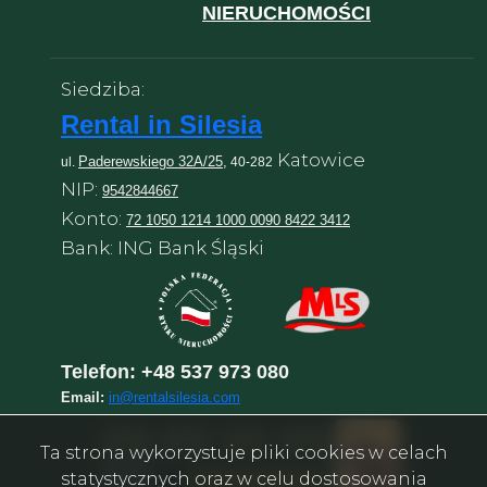
NIERUCHOMOŚCI
Siedziba:
Rental in Silesia
Katowice
Paderewskiego 32A/25,
ul.
40-282
NIP:
9542844667
Konto:
72 1050 1214 1000 0090 8422 3412
Bank: ING Bank Śląski
Telefon:
+48 537 973 080
Email:
in@rentalsilesia.com
Ta strona wykorzystuje pliki cookies w celach
statystycznych oraz w celu dostosowania