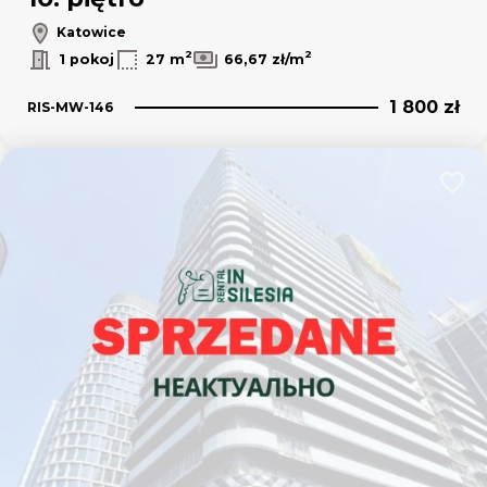
Katowice
2
2
1 pokoj
27 m
66,67 zł/m
1 800 zł
RIS-MW-146
Dodaj