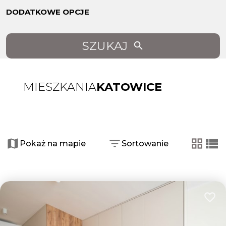
DODATKOWE OPCJE
SZUKAJ
MIESZKANIA
KATOWICE
+
−
Pokaż na mapie
Sortowanie
tabela
list
Dodaj