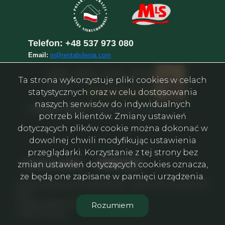
Telefon:
+48 537 973 080
Email:
in@rentalsilesia.com
Ta strona wykorzystuje pliki cookies w celach
statystycznych oraz w celu dostosowania
naszych serwisów do indywidualnych
©
Rental in Silesia
–
Агентство нерухомості у Катовіце
potrzeb klientów. Zmiany ustawień
dotyczących plików cookie można dokonać w
dowolnej chwili modyfikując ustawienia
przeglądarki. Korzystanie z tej strony bez
Facebook
Facebook
Facebook
Facebook
Facebook
Facebook
social media
zmian ustawień dotyczących cookies oznacza,
że będą one zapisane w pamięci urządzenia.
Агенція нерухомості 🇺🇦🇧🇾🇵🇱 - Biuro nieruchomości ©
2026
Program dla biur nieruchomości
Rozumiem
Galactica Virgo