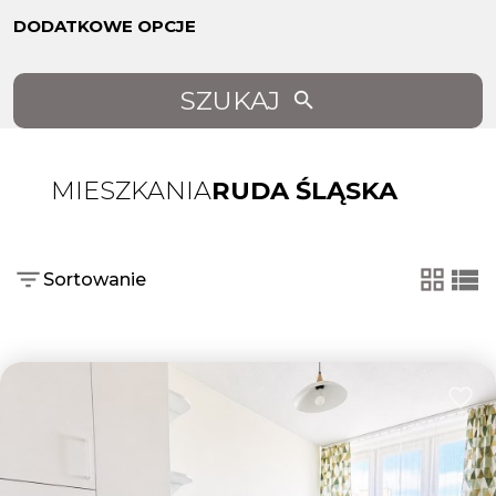
DODATKOWE OPCJE
SZUKAJ
MIESZKANIA
RUDA ŚLĄSKA
Sortowanie
tabela
list
Dodaj