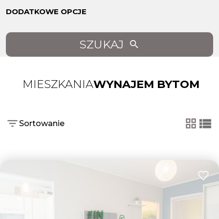
DODATKOWE OPCJE
SZUKAJ
MIESZKANIA
WYNAJEM BYTOM
Sortowanie
tabela
list
Dodaj