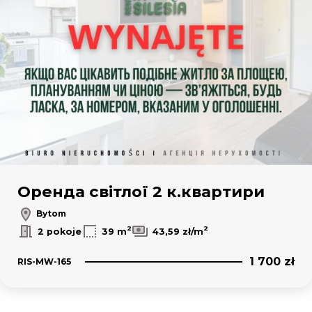
Оренда світлої 2 к.квартири
Bytom
2
2
2 pokoje
39 m
43,59 zł/m
1 700 zł
RIS-MW-165