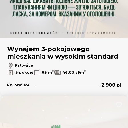
Wynajem 3-pokojowego
mieszkania w wysokim standard
Katowice
2
2
3 pokoje
63 m
46,03 zł/m
2 900 zł
RIS-MW-124
Dodaj