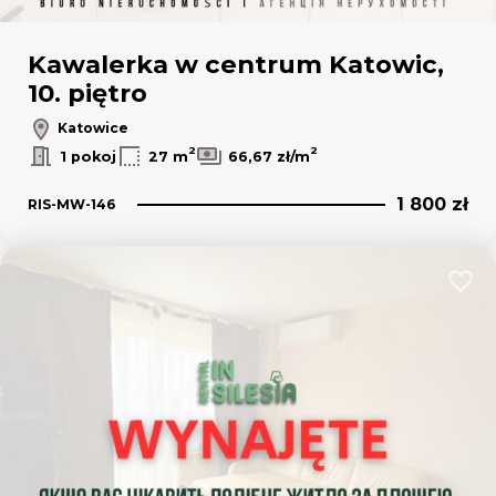
Kawalerka w centrum Katowic,
10. piętro
Katowice
2
2
1 pokoj
27 m
66,67 zł/m
1 800 zł
RIS-MW-146
Dodaj