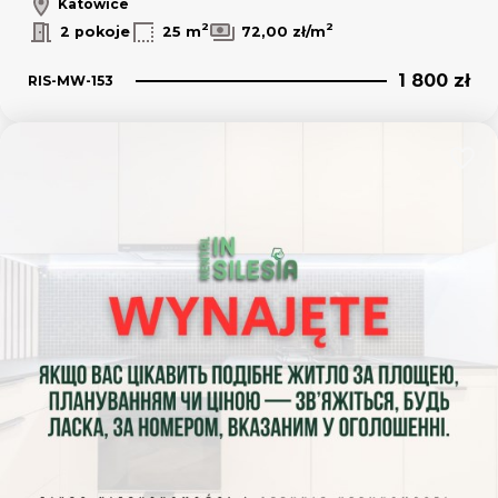
Katowice
2
2
2 pokoje
25 m
72,00 zł/m
1 800 zł
RIS-MW-153
Dodaj