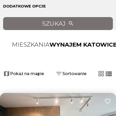
DODATKOWE OPCJE
SZUKAJ
MIESZKANIA
WYNAJEM KATOWIC
+
−
Pokaż na mapie
Sortowanie
tabela
list
Dodaj