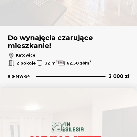
Do wynajęcia czarujące
mieszkanie!
Katowice
2
2
2 pokoje
32 m
62,50 zł/m
2 000 zł
RIS-MW-54
Dodaj