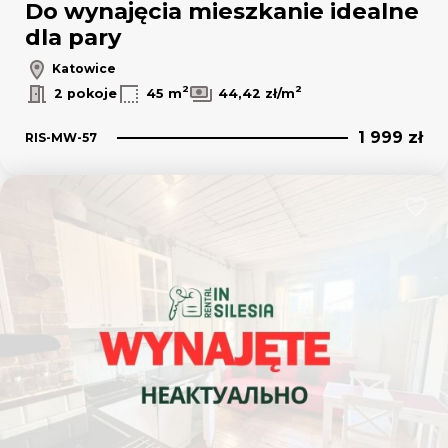
Do wynajęcia mieszkanie idealne
dla pary
Katowice
2
2
2 pokoje
45 m
44,42 zł/m
1 999 zł
RIS-MW-57
Dodaj