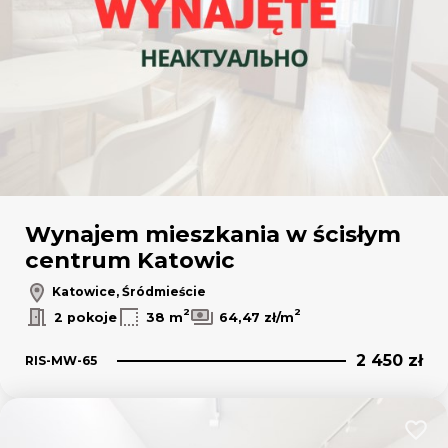
Wynajem mieszkania w ścisłym
centrum Katowic
Katowice, Śródmieście
2
2
2 pokoje
38 m
64,47 zł/m
2 450 zł
RIS-MW-65
Dodaj