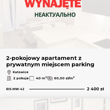
2-pokojowy apartament z
prywatnym miejscem parking
Katowice
2
2
2 pokoje
40 m
60,00 zł/m
2 400 zł
RIS-MW-42
Dodaj