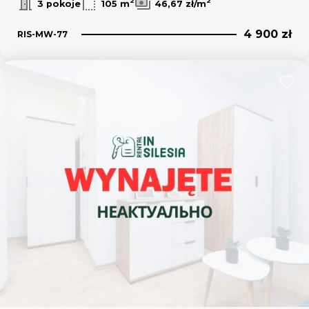
2
2
3 pokoje
105 m
46,67 zł/m
4 900 zł
RIS-MW-77
Dodaj