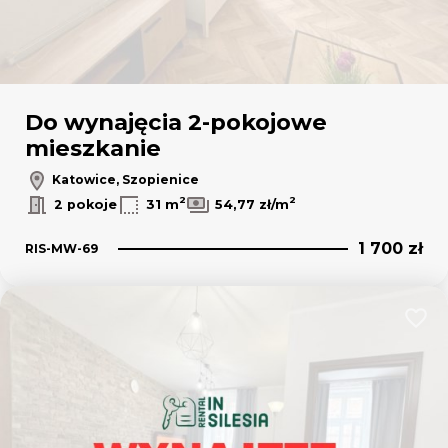
Do wynajęcia 2-pokojowe
mieszkanie
Katowice, Szopienice
2
2
2 pokoje
31 m
54,77 zł/m
1 700 zł
RIS-MW-69
Dodaj