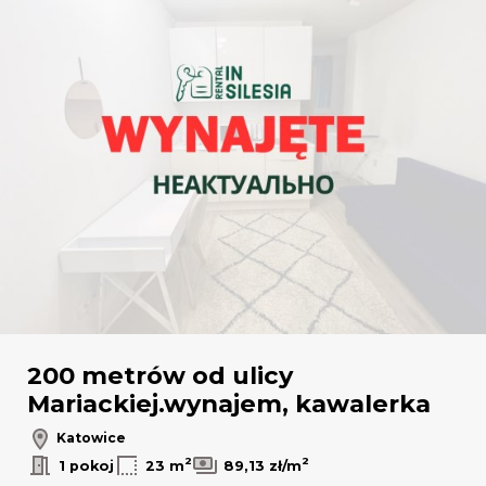
200 metrów od ulicy
Mariackiej.wynajem, kawalerka
Katowice
2
2
1 pokoj
23 m
89,13 zł/m