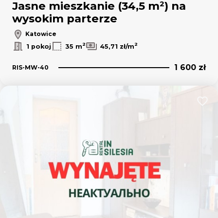
Jasne mieszkanie (34,5 m²) na
wysokim parterze
Katowice
2
2
1 pokoj
35 m
45,71 zł/m
1 600 zł
RIS-MW-40
Dodaj