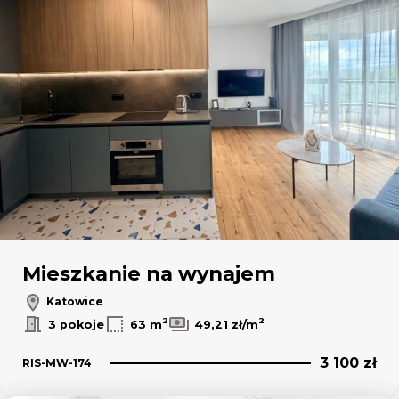
Leaflet
|
© OpenMapTiles
© OpenStreetMap contributors
Mieszkanie na wynajem
Katowice
2
2
3 pokoje
63 m
49,21 zł/m
3 100 zł
RIS-MW-174