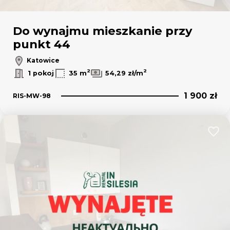
Do wynajmu mieszkanie przy
punkt 44
Katowice
2
2
1 pokoj
35 m
54,29 zł/m
1 900 zł
RIS-MW-98
Dodaj