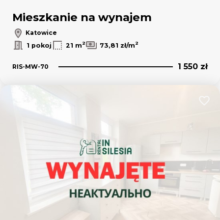
Mieszkanie na wynajem
Katowice
2
2
1 pokoj
21 m
73,81 zł/m
1 550 zł
RIS-MW-70
Dodaj