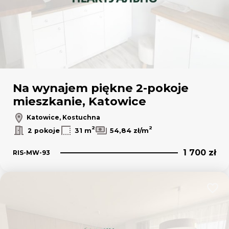
Na wynajem piękne 2-pokoje
mieszkanie, Katowice
Katowice, Kostuchna
2
2
2 pokoje
31 m
54,84 zł/m
1 700 zł
RIS-MW-93
Dodaj