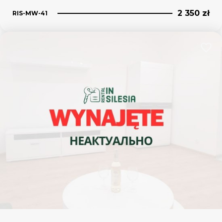
2 350 zł
RIS-MW-41
Dodaj