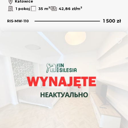
Katowice
2
2
1 pokoj
35 m
42,86 zł/m
1 500 zł
RIS-MW-110
Dodaj