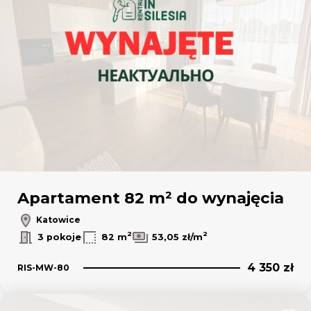
Apartament 82 m² do wynajęcia
Katowice
2
2
3 pokoje
82 m
53,05 zł/m
4 350 zł
RIS-MW-80