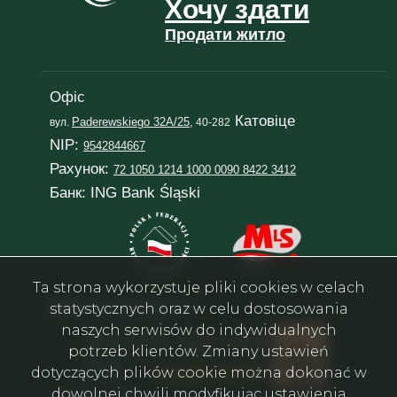
Хочу
здати
Продати
житло
Офіс
Катовіце
Paderewskiego 32A/25,
вул.
40-282
NIP:
9542844667
Рахунок:
72 1050 1214 1000 0090 8422 3412
Банк: ING Bank Śląski
Ta strona wykorzystuje pliki cookies w celach
statystycznych oraz w celu dostosowania
Email:
in@rentalsilesia.com
naszych serwisów do indywidualnych
potrzeb klientów. Zmiany ustawień
dotyczących plików cookie można dokonać w
dowolnej chwili modyfikując ustawienia