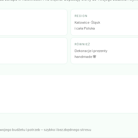
REGION
Katowice · Śląsk
i cała Polska
RÓWNIEŻ
Dekoracje i prezenty
handmade 🌸
ojego budżetu i potrzeb — szybko i bez zbędnego stresu