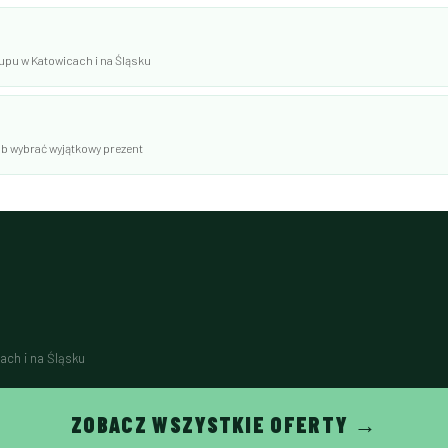
pu w Katowicach i na Śląsku
b wybrać wyjątkowy prezent
ach i na Śląsku
ZOBACZ WSZYSTKIE OFERTY →