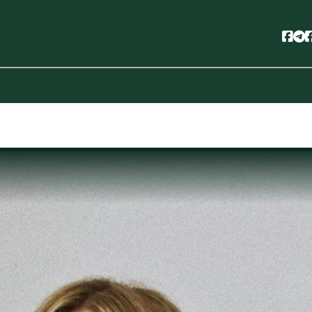
Soc
S