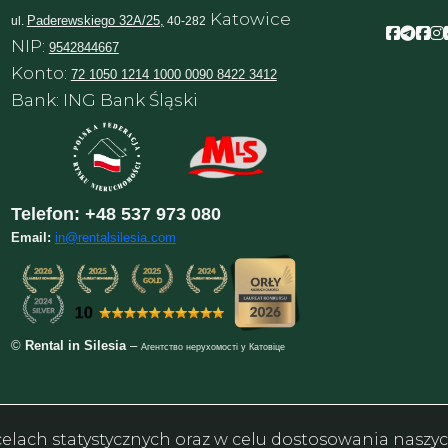
Katowice
Paderewskiego 32A/25,
ul.
40-282
Facebo
Face
Fac
F
NIP:
9542844667
Konto:
72 1050 1214 1000 0090 8422 3412
Bank: ING Bank Śląski
Telefon:
+48 537 973 080
Email:
in@rentalsilesia.com
©
Rental in Silesia
–
Агентство нерухомості у Катовіце
w celach statystycznych oraz w celu dostosowania nasz