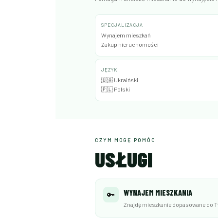
SPECJALIZACJA
Wynajem mieszkań
Zakup nieruchomości
JĘZYKI
🇺🇦 Ukraiński
🇵🇱 Polski
CZYM MOGĘ POMÓC
USŁUGI
WYNAJEM MIESZKANIA
🔑
Znajdę mieszkanie dopasowane do Tw