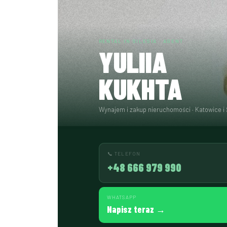
RENTAL IN SILESIA · AGENT
YULIIA
KUKHTA
Wynajem i zakup nieruchomości · Katowice i 
📞 TELEFON
+48 666 979 990
WHATSAPP
Napisz teraz →