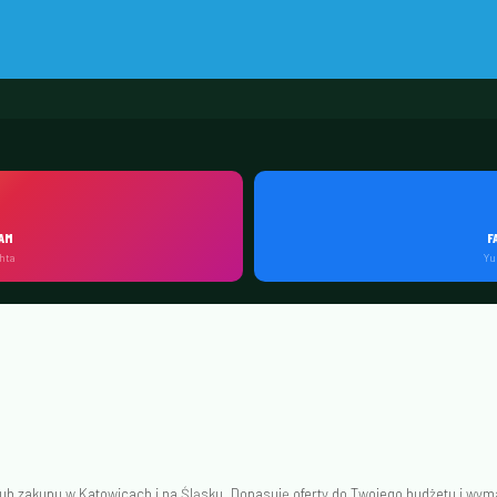
AM
F
hta
Yu
 zakupu w Katowicach i na Śląsku. Dopasuję oferty do Twojego budżetu i wymag