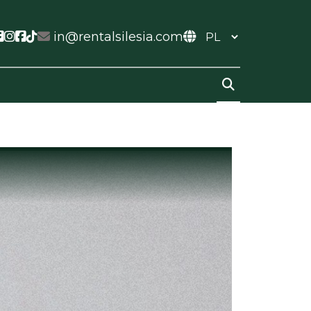
ial link
ocial link
Social link
Social link
Social link
Social link
in@rentalsilesia.com