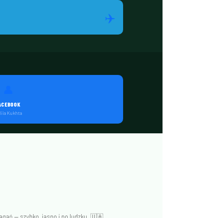
✈️
👤
ACEBOOK
liia Kukhta
ań — szybko, jasno i po ludzku. 🇺🇦