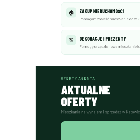
ZAKUP NIERUCHOMOŚCI
🏠
Pomagam znaleźć mieszkanie do zaku
DEKORACJE I PREZENTY
🌸
Pomogę urządzić nowe mieszkanie lu
OFERTY AGENTA
AKTUALNE
OFERTY
Mieszkania na wynajem i sprzedaż w Katowic