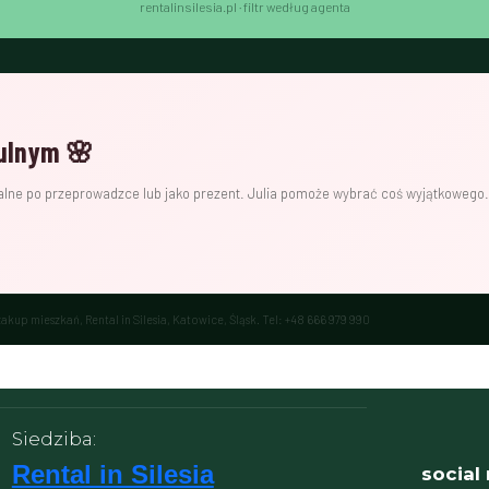
rentalinsilesia.pl · filtr według agenta
ulnym 🌸
alne po przeprowadzce lub jako prezent. Julia pomoże wybrać coś wyjątkowego.
kup mieszkań, Rental in Silesia, Katowice, Śląsk. Tel: +48 666 979 990
Siedziba:
Rental in Silesia
social