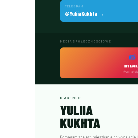
TELEGRAM
@YuliiaKukhta →
MEDIA SPOŁECZNOŚCIOWE
📸
INSTAGR
@yuliiakuk
O AGENCIE
YULIIA
KUKHTA
Pomagam znaleźć mieszkanie do wynajęcia lub