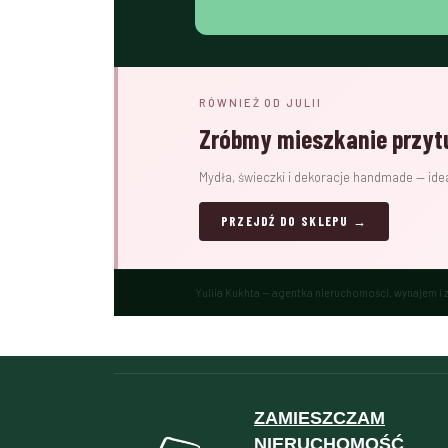
RÓWNIEŻ OD JULII
Zróbmy mieszkanie przyt
Mydła, świeczki i dekoracje handmade — ide
PRZEJDŹ DO SKLEPU →
Yuliia Kukhta — agentka nieruchomości, wynajem i za
ZAMIESZCZAM
NIERUCHOMOŚĆ