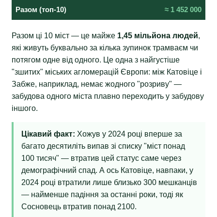
Разом (топ-10)
≈ 1 452 000
Разом ці 10 міст — це майже
1,45 мільйона людей
,
які живуть буквально за кілька зупинок трамваєм чи
потягом одне від одного. Це одна з найгустіше
"зшитих" міських агломерацій Європи: між Катовіце і
Забже, наприклад, немає жодного "розриву" —
забудова одного міста плавно переходить у забудову
іншого.
Цікавий факт:
Хожув у 2024 році вперше за
багато десятиліть випав зі списку "міст понад
100 тисяч" — втратив цей статус саме через
демографічний спад. А ось Катовіце, навпаки, у
2024 році втратили лише близько 300 мешканців
— найменше падіння за останні роки, тоді як
Сосновець втратив понад 2100.