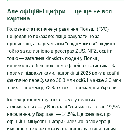
Але офіційні цифри — це ще не вся
картина
Головне статистичне управління Польщі (ГУС)
нещодавно показало: якщо рахувати не за
пропискою, а за реальним "слідом життя" людини —
тобто за активністю в реєстрах ZUS, NFZ, освіти
тощо — загальна кількість людей у Польщі
виявляється більшою, ніж офіційна статистика. За
новими підрахунками, наприкінці 2025 року в країні
фактично перебувало 38,8 млн осіб, і майже 2,3 млн
з них — іноземці, 73% з яких — громадяни України.
Іноземці концентруються саме у великих
агломераціях — у Вроцлаві їхня частка сягає 19,5%
населення, у Варшаві — 14,5%. Це означає, що
офіційні "мінусові" цифри Сілезької агломерації,
ймовірно, теж не показують повної картини: тисячі