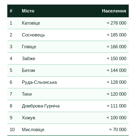
#
Місто
Населення
1
Катовіце
≈ 278 000
2
Сосновець
≈ 185 000
3
Глівіце
≈ 166 000
4
Забже
≈ 150 000
5
Битом
≈ 144 000
6
Руда-Сльонська
≈ 128 000
7
Тихи
≈ 120 000
8
Домброва-Гурніча
≈ 111 000
9
Хожув
< 100 000
10
Мисловіце
≈ 70 000