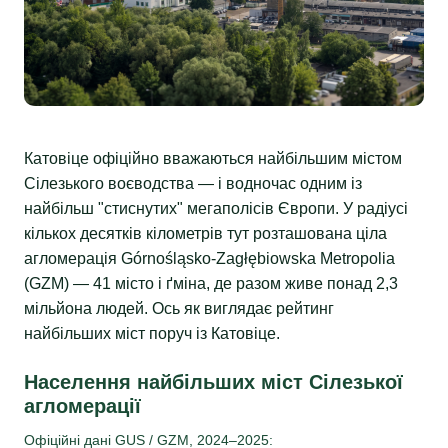
Катовіце офіційно вважаються найбільшим містом
Сілезького воєводства — і водночас одним із
найбільш "стиснутих" мегаполісів Європи. У радіусі
кількох десятків кілометрів тут розташована ціла
агломерація Górnośląsko-Zagłębiowska Metropolia
(GZM) — 41 місто і ґміна, де разом живе понад 2,3
мільйона людей. Ось як виглядає рейтинг
найбільших міст поруч із Катовіце.
Населення найбільших міст Сілезької
агломерації
Офіційні дані GUS / GZM, 2024–2025: