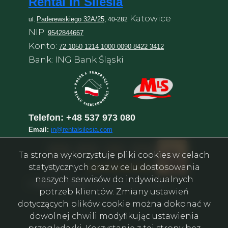
Rental in Silesia
Katowice
Paderewskiego 32A/25,
ul.
40-282
NIP:
9542844667
Konto:
72 1050 1214 1000 0090 8422 3412
Bank: ING Bank Śląski
Telefon:
+48 537 973 080
Email:
in@rentalsilesia.com
Ta strona wykorzystuje pliki cookies w celach
statystycznych oraz w celu dostosowania
naszych serwisów do indywidualnych
©
Rental in Silesia
–
Агентство нерухомості у Катовіце
potrzeb klientów. Zmiany ustawień
dotyczących plików cookie można dokonać w
dowolnej chwili modyfikując ustawienia