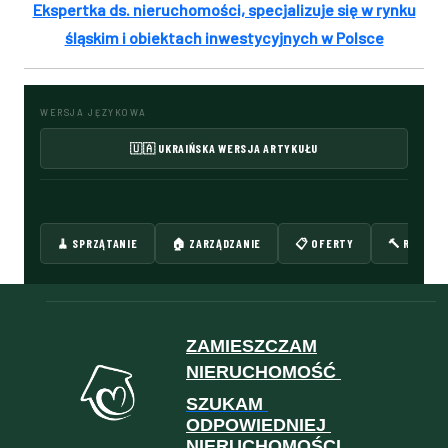
Ekspertka ds. nieruchomości, specjalizuje się w rynku
śląskim i obiektach inwestycyjnych w Polsce
WERSJA JĘZYKOWA
🇺🇦 UKRAIŃSKA WERSJA ARTYKUŁU
🧹 SPRZĄTANIE
🏠 ZARZĄDZANIE
📋 OFERTY
🔨 REMONT
ZAMIESZCZAM
NIERUCHOMOŚĆ
SZUKAM
ODPOWIEDNIEJ
NIERUCHOMOŚCI