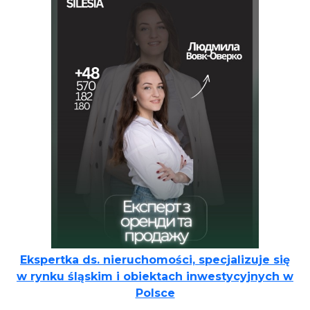
Ekspertka ds. nieruchomości, specjalizuje się
w rynku śląskim i obiektach inwestycyjnych w
Polsce