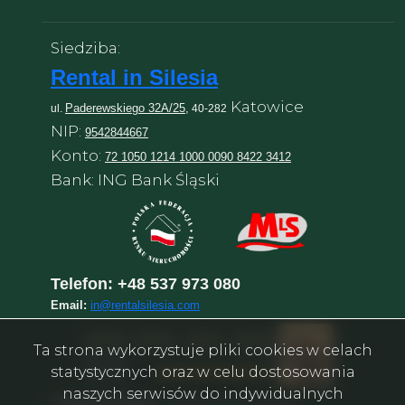
Siedziba:
Rental in Silesia
Katowice
Paderewskiego 32A/25,
ul.
40-282
NIP:
9542844667
Konto:
72 1050 1214 1000 0090 8422 3412
Bank: ING Bank Śląski
Telefon:
+48 537 973 080
Email:
in@rentalsilesia.com
Ta strona wykorzystuje pliki cookies w celach
statystycznych oraz w celu dostosowania
naszych serwisów do indywidualnych
©
Rental in Silesia
–
Агентство нерухомості у Катовіце