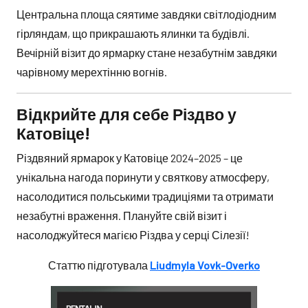
Центральна площа сяятиме завдяки світлодіодним
гірляндам, що прикрашають ялинки та будівлі.
Вечірній візит до ярмарку стане незабутнім завдяки
чарівному мерехтінню вогнів.
Відкрийте для себе Різдво у
Катовіце!
Різдвяний ярмарок у Катовіце 2024–2025 – це
унікальна нагода поринути у святкову атмосферу,
насолодитися польськими традиціями та отримати
незабутні враження. Плануйте свій візит і
насолоджуйтеся магією Різдва у серці Сілезії!
Статтю підготувала
Liudmyla Vovk-Overko