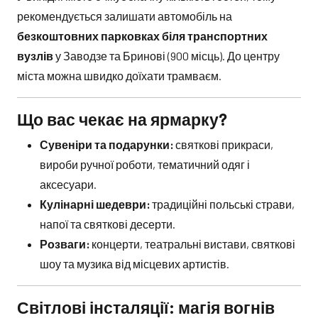
рекомендується залишати автомобіль на
безкоштовних парковках біля транспортних
вузлів
у Заводзе та Бринові (900 місць). До центру
міста можна швидко доїхати трамваєм.
Що вас чекає на ярмарку?
Сувеніри та подарунки:
святкові прикраси,
вироби ручної роботи, тематичний одяг і
аксесуари.
Кулінарні шедеври:
традиційні польські страви,
напої та святкові десерти.
Розваги:
концерти, театральні вистави, святкові
шоу та музика від місцевих артистів.
Світлові інсталяції: магія вогнів