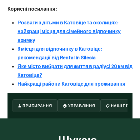
Корисні посилання:
Розваги з дітьми в Катовіце та околицях:
найкращі місця для сімейного відпочинку
взимку
3 місця для відпочинку в Катовіце:
рекомендації від Rental in Silesia
Яке місто вибрати для життя в радіусі 20 км від
Катовіце?
Найкращі райони Катовіце для проживання
🧹 ПРИБИРАННЯ
🏠 УПРАВЛІННЯ
📋 НАШІ ПРОПОЗ