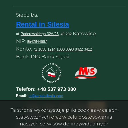
Siedziba:
Rental in Silesia
Katowice
Paderewskiego 32A/25,
ul.
40-282
NIP:
9542844667
Konto:
72 1050 1214 1000 0090 8422 3412
Bank: ING Bank Śląski
Telefon:
+48 537 973 080
Email:
in@rentalsilesia.com
Ta strona wykorzystuje pliki cookies w celach
statystycznych oraz w celu dostosowania
naszych serwisów do indywidualnych
©
Rental in Silesia
–
Агентство нерухомості у Катовіце