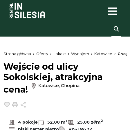
Strona główna
Oferty
Lokale
Wynajem
Katowice
Chopi
Wejście od ulicy
Sokolskiej, atrakcyjna
Katowice, Chopina
cena!
Dodaj do ulubionych
Drukuj
Udostępnij
2
4 pokoje
52.00 m²
25,00 zł/m
niski parter piętro
RIS-LW-72