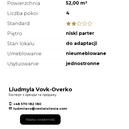
52,00 m²
Powierzchnia
4
Liczba pokoi
Standard
niski parter
Piętro
do adaptacji
Stan lokalu
nieumeblowane
Umeblowanie
jednostronne
Usytuowanie
Liudmyla Vovk-Overko
Експерт з оренди та продажу
+48 570 182 180
ludmilavo@rentalsilesia.com
Napisz wiadomość