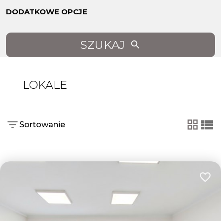
DODATKOWE OPCJE
SZUKAJ
LOKALE
Sortowanie
tabela
list
Dodaj