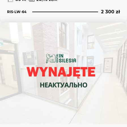
2 300 zł
RIS-LW-64
Dodaj