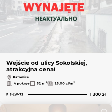
Wejście od ulicy Sokolskiej,
atrakcyjna cena!
Katowice
2
2
4 pokoje
52 m
25,00 zł/m
1 300 zł
RIS-LW-72