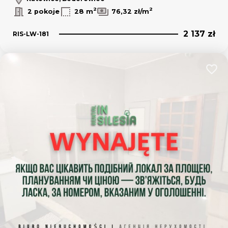
2
2
2 pokoje
28 m
76,32 zł/m
2 137 zł
RIS-LW-181
Dodaj