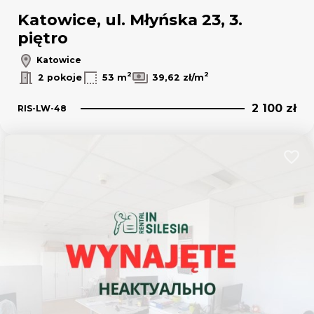
Katowice, ul. Młyńska 23, 3.
piętro
Katowice
2
2
2 pokoje
53 m
39,62 zł/m
2 100 zł
RIS-LW-48
Dodaj