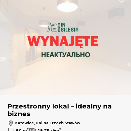
Dodaj
Przestronny lokal – idealny na
biznes
Katowice, Dolina Trzech Stawów
2
2
80 m
28,75 zł/m