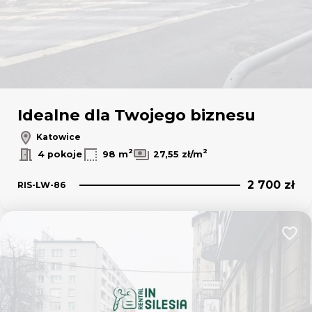
Idealne dla Twojego biznesu
Katowice
2
2
4 pokoje
98 m
27,55 zł/m
2 700 zł
RIS-LW-86
Dodaj