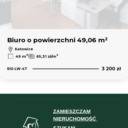
Biuro o powierzchni 49,06 m²
Katowice
2
2
49 m
65,31 zł/m
3 200 zł
RIS-LW-47
ZAMIESZCZAM
NIERUCHOMOŚĆ