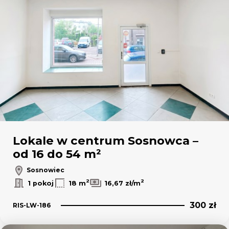
Lokale w centrum Sosnowca –
od 16 do 54 m²
Sosnowiec
2
2
1 pokoj
18 m
16,67 zł/m
300 zł
RIS-LW-186