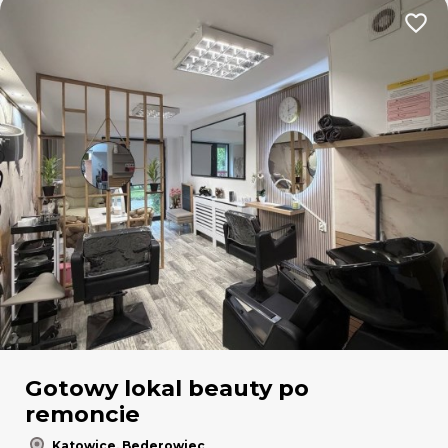
Dodaj
Gotowy lokal beauty po
remoncie
Katowice, Bederowiec