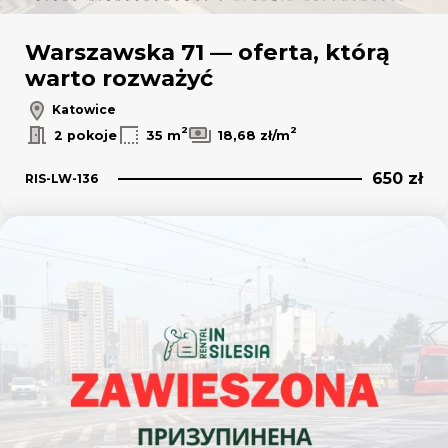
Warszawska 71 — oferta, którą
warto rozważyć
Katowice
2
2
2 pokoje
35 m
18,68 zł/m
650 zł
RIS-LW-136
Dodaj