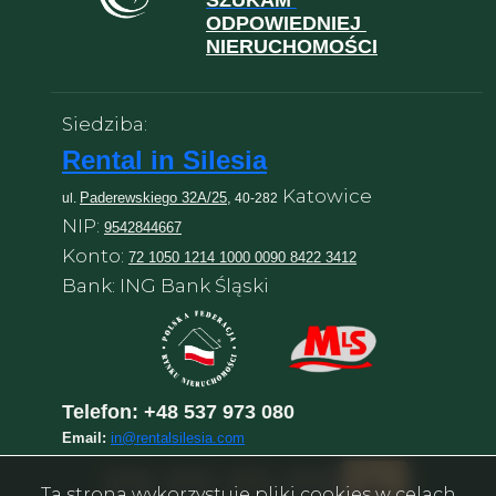
SZUKAM
ODPOWIEDNIEJ
NIERUCHOMOŚCI
Siedziba:
Rental in Silesia
Katowice
Paderewskiego 32A/25,
ul.
40-282
NIP:
9542844667
Konto:
72 1050 1214 1000 0090 8422 3412
Bank: ING Bank Śląski
Telefon:
+48 537 973 080
Email:
in@rentalsilesia.com
Ta strona wykorzystuje pliki cookies w celach