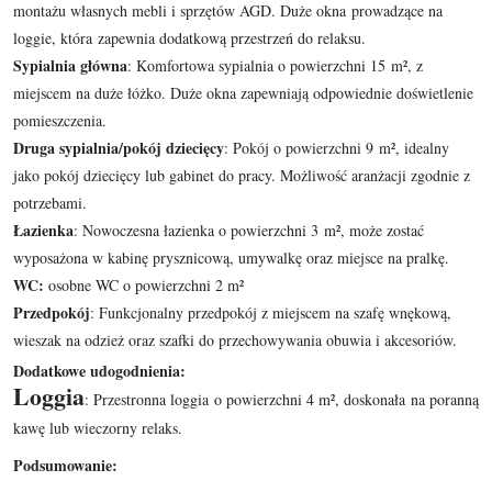
montażu własnych mebli i sprzętów AGD. Duże okna prowadzące na
loggie, która zapewnia dodatkową przestrzeń do relaksu.
Sypialnia główna
: Komfortowa sypialnia o powierzchni 15 m², z
miejscem na duże łóżko. Duże okna zapewniają odpowiednie doświetlenie
pomieszczenia.
Druga sypialnia/pokój dziecięcy
: Pokój o powierzchni 9 m², idealny
jako pokój dziecięcy lub gabinet do pracy. Możliwość aranżacji zgodnie z
potrzebami.
Łazienka
: Nowoczesna łazienka o powierzchni 3 m², może zostać
wyposażona w kabinę prysznicową, umywalkę oraz miejsce na pralkę.
WC:
osobne WC o powierzchni 2 m²
Przedpokój
: Funkcjonalny przedpokój z miejscem na szafę wnękową,
wieszak na odzież oraz szafki do przechowywania obuwia i akcesoriów.
Dodatkowe udogodnienia:
Loggia
: Przestronna loggia o powierzchni 4 m², doskonała na poranną
kawę lub wieczorny relaks.
Podsumowanie: