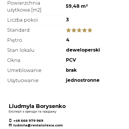
Powierzchnia
59,48 m²
użytkowa [m2]
3
Liczba pokoi
Standard
4
Piętro
deweloperski
Stan lokalu
PCV
Okna
brak
Umeblowanie
jednostronne
Usytuowanie
Liudmyla Borysenko
Експерт з оренди та продажу
+48 666 979 969
ludmila@rentalsilesia.com