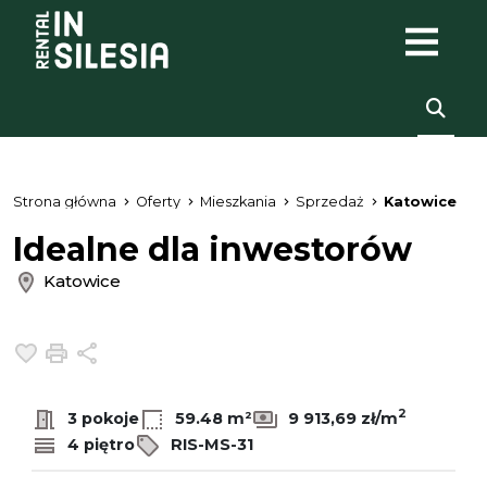
Strona główna
Oferty
Mieszkania
Sprzedaż
Katowice
Idealne dla inwestorów
Katowice
Dodaj do ulubionych
Drukuj
Udostępnij
2
3 pokoje
59.48 m²
9 913,69 zł/m
4 piętro
RIS-MS-31