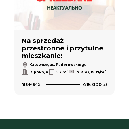
Na sprzedaż
Sk
przestronne i przytulne
n
mieszkanie!
1
Katowice, os. Paderewskiego
2
2
2
/m
3 pokoje
53 m
7 830,19 zł/m
 zł
415 000 zł
RIS-MS-12
RIS