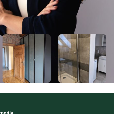
ji proszę dzwonić pod numer +48 666 979 969
 media