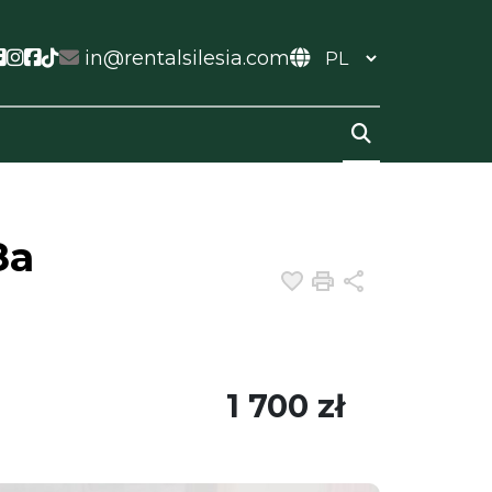
ial link
ocial link
Social link
Social link
Social link
Social link
in@rentalsilesia.com
8a
Dodaj do ulubiony
Drukuj
Udostępnij
1 700 zł