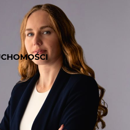
UCHOMOŚCI
 Warszawska 28a
 kamienica
PLN
ma), 200 PLN (bez ogrzewania, sezon letni)
 liczników
lem. Nie wymaga notariusza, najem okazjonalny.