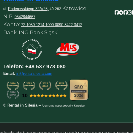
Katowice
Paderewskiego 32A/25,
ul.
40-282
Facebo
Face
Fac
F
NIP:
9542844667
Konto:
72 1050 1214 1000 0090 8422 3412
Bank: ING Bank Śląski
Telefon:
+48 537 973 080
Email:
in@rentalsilesia.com
©
Rental in Silesia
–
Агентство нерухомості у Катовіце