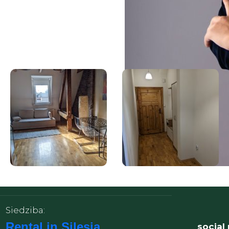
KONTAKT
: Po więcej informac
Siedziba:
Rental in Silesia
social