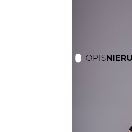
OPIS
NIER
LOKALIZACJA
: Katowice, ul.
OPIS
Piętro
:
: 4
Powierzchnia
: 32 m², budynek -
Pokoje
Cena
: kawalerka
: 1700 
Opłaty komunalne
: 500 PLN (zi
Media
: gaz, prąd, woda - według
Warunki wynajmu
- z właścicie