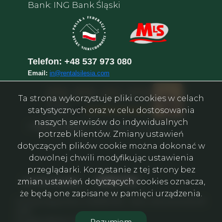
Bank: ING Bank Śląski
Telefon:
+48 537 973 080
Email:
in@rentalsilesia.com
Ta strona wykorzystuje pliki cookies w celach
statystycznych oraz w celu dostosowania
naszych serwisów do indywidualnych
©
Rental in Silesia
–
Агентство нерухомості у Катовіце
potrzeb klientów. Zmiany ustawień
dotyczących plików cookie można dokonać w
dowolnej chwili modyfikując ustawienia
przeglądarki. Korzystanie z tej strony bez
Facebook
Facebook
Facebook
Facebook
Facebook
Facebook
social media
zmian ustawień dotyczących cookies oznacza,
że będą one zapisane w pamięci urządzenia.
Агенція нерухомості 🇺🇦🇧🇾🇵🇱 - Biuro nieruchomości ©
2026
Program dla biur nieruchomości
Rozumiem