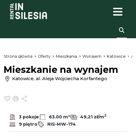
Strona główna
Oferty
Mieszkania
Wynajem
Katowice
Al
Mieszkanie na wynajem
Katowice, al. Aleja Wojciecha Korfantego
Dodaj do ulubionych
Drukuj
Udostępnij
2
3 pokoje
63.00 m²
49,21 zł/m
9 piętro
RIS-MW-174