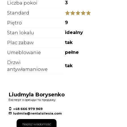
3
Liczba pokoi
Standard
9
Piętro
idealny
Stan lokalu
tak
Plac zabaw
pełne
Umeblowanie
Drzwi
tak
antywłamaniowe
Liudmyla Borysenko
Експерт з оренди та продажу
+48 666 979 969
ludmila@rentalsilesia.com
Napisz wiadomość