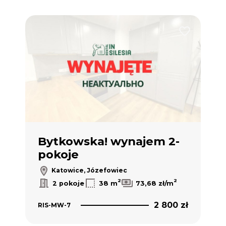
Dodaj do ulubionych
Dodaj do ulub
y
Bytkowska! wynajem 2-
D
pokoje
p
3
Katowice, Józefowiec
2
2
2
2 pokoje
38 m
73,68 zł/m
 zł
2 800 zł
RIS-MW-7
RIS