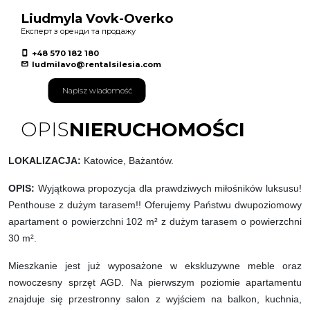
Liudmyla Vovk-Overko
Експерт з оренди та продажу
+48 570 182 180
ludmilavo@rentalsilesia.com
Napisz wiadomość
OPIS
NIERUCHOMOŚCI
LOKALIZACJA:
Katowice, Bażantów.
OPIS:
Wyjątkowa propozycja dla prawdziwych miłośników luksusu!
Penthouse z dużym tarasem!! Oferujemy Państwu dwupoziomowy
apartament o powierzchni 102 m² z dużym tarasem o powierzchni
30 m².
Mieszkanie jest już wyposażone w ekskluzywne meble oraz
nowoczesny sprzęt AGD. Na pierwszym poziomie apartamentu
znajduje się przestronny salon z wyjściem na balkon, kuchnia,