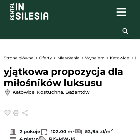
Strona główna
Oferty
Mieszkania
Wynajem
Katowice
K
yjątkowa propozycja dla
miłośników luksusu
Katowice, Kostuchna, Bażantów
Dodaj do ulubionych
Drukuj
Udostępnij
2
2 pokoje
102.00 m²
52,94 zł/m
4 piętro
RIS-MW-16