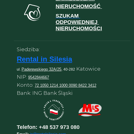
NIERUCHOMOŚĆ
SZUKAM
ODPOWIEDNIEJ
NIERUCHOMOŚCI
Siedziba:
Rental in Silesia
Katowice
Paderewskiego 32A/25,
ul.
40-282
NIP:
9542844667
Konto:
72 1050 1214 1000 0090 8422 3412
Bank: ING Bank Śląski
Telefon:
+48 537 973 080