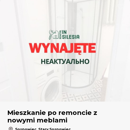
Dodaj
Mieszkanie po remoncie z
nowymi meblami
Sosnowiec, Stary Sosnowiec