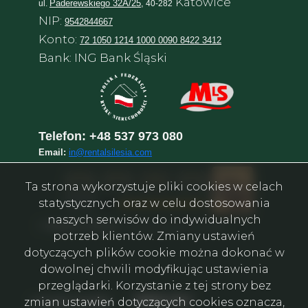
Katowice
Paderewskiego 32A/25,
ul.
40-282
NIP:
9542844667
Konto:
72 1050 1214 1000 0090 8422 3412
Bank: ING Bank Śląski
Telefon:
+48 537 973 080
Email:
in@rentalsilesia.com
Ta strona wykorzystuje pliki cookies w celach
statystycznych oraz w celu dostosowania
naszych serwisów do indywidualnych
©
Rental in Silesia
–
Агентство нерухомості у Катовіце
potrzeb klientów. Zmiany ustawień
dotyczących plików cookie można dokonać w
dowolnej chwili modyfikując ustawienia
przeglądarki. Korzystanie z tej strony bez
Facebook
Facebook
Facebook
Facebook
Facebook
Facebook
social media
zmian ustawień dotyczących cookies oznacza,