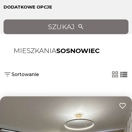
DODATKOWE OPCJE
SZUKAJ
MIESZKANIA
SOSNOWIEC
Sortowanie
tabela
list
Dodaj